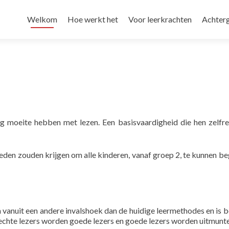
Naar de inhoud springen
Welkom
Hoe werkt het
Voor leerkrachten
Achter
g moeite hebben met lezen. Een basisvaardigheid die hen zelfr
eden zouden krijgen om alle kinderen, vanaf groep 2, te kunnen beg
vanuit een andere invalshoek dan de huidige leermethodes en is b
lechte lezers worden goede lezers en goede lezers worden uitmunte