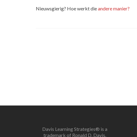
Nieuwsgierig? Hoe werkt die
andere manier?
Davis Learning Strategies®
is a
trademark of Ronald D. Davis.